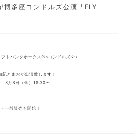
が博多座コンドルズ公演「FLY
ソフトバンクホークス
⚾️
×コンドルズ
🦅
）
中美由紀とまおが出演致します！
、8月3日（金）18:30〜
ット一般販売も開始！