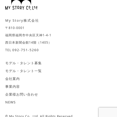
このアクセスログはウェブサイトの保守管理や利用状
況に関する統計分析のために活用されますが、それ以
外の目的で利用しておりません。
My Story株式会社
〒810-0001
個人情報の取得および利用目的
福岡県福岡市中央区天神1-4-1
西日本新聞会館14階（1405）
お客様の個人情報は、お客様とのお取引を安全かつ確
092-751-5260
TEL
実に進め、より良いサービスを提供させていただくた
めに取得させていただきます。具体的には、以下に示
モデル・タレント募集
しますような、ご本人様の確認、契約のための諸条件
の確認、サービスのご案内などの目的のために利用さ
モデル・タレント一覧
せていただきます。
会社案内
当社では、次の場合を除いてお客様の個人情報を利用
したり、外部へ提供することはありません。
事業内容
企業様お問い合わせ
1.個人情報の利用目的
NEWS
A.当社は、ストーリーキャスト募集やオーディション
に応募された方（自ら応募された方のほか、第三者か
© My Story Co., Ltd. All Rights Reserved.
ら推薦された方を含みます）への応募の確認や連絡の