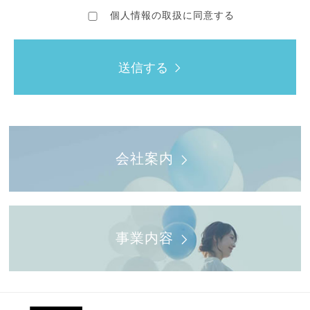
お客様からご提供いただき、当社が取得する個人情報
個人情報の取扱に同意する
には、お客様の氏名、住所、生年月日、性別、電話番
号、メールアドレスなどがあります。
なお、お客様の個人情報の当社へのご提供は、お客様
送信する
の判断に委ねておりますが、必要な個人情報のご提供
をいただけない場合には、発送物やご連絡などの業務
に支障をきたすこともございます事をご了承願いま
す。（お客様の転居等により、住所、連絡先などが変
更になった際には、お手数ですが当社へのご連絡をお
願いいたします）
会社案内
ウェブサイトから取得する個人情報につい
て
事業内容
当サイトでは、アクセスされた方の情報をアクセスロ
グという形で記録しております。アクセスログは、ア
クセスされた方のドメイン名やIPアドレス、使用して
いるブラウザの種類、アクセス日時などが含まれます
が、個人を特定できる情報は含まれておりません。