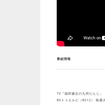
番組情報
TV『福田健次の九州だんじ』
BSトゥエルビ（BS12） 毎週