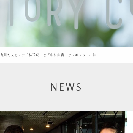
組『九州だんじ』に「林瑞紀」と「中村由貴」がレギュラー出演！
NEWS