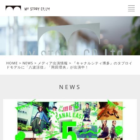
HOME
>
NEWS
>
メディア出演情報
>
『キャナルシティ博多』のタブロイ
ドモデルに「八波涼佳」「岡田理央」が出演中！
NEWS