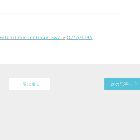
watch?time_continue=3&v=vJO71qZl79A
一覧に戻る
次の記事へ