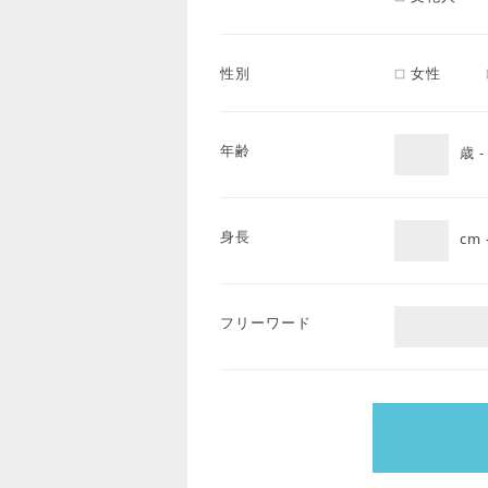
性別
女性
年齢
歳 
身長
cm 
フリーワード