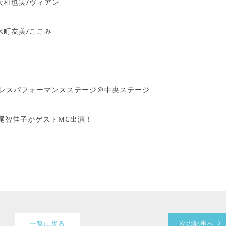
大和也実/ヴィアン
水町友美/ここみ
州プロレスパフォーマンスステージ＠中央ステージ
松尾智佳子がゲストMC出演！
一覧に戻る
次の記事へ