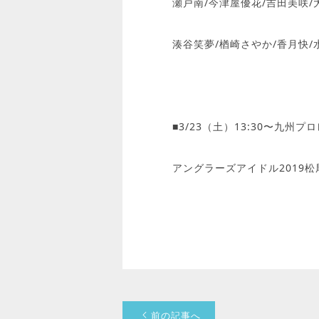
瀬戸南/今津屋優花/吉田美咲/
湊谷笑夢/楢崎さやか/香月快/
■3/23（土）13:30〜九
アングラーズアイドル2019
前の記事へ