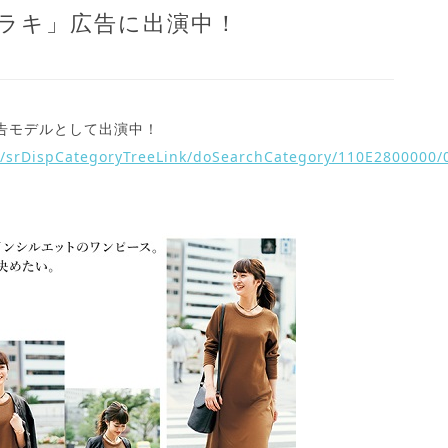
ヒラキ」広告に出演中！
告モデルとして出演中！
ec/srDispCategoryTreeLink/doSearchCategory/110E2800000/