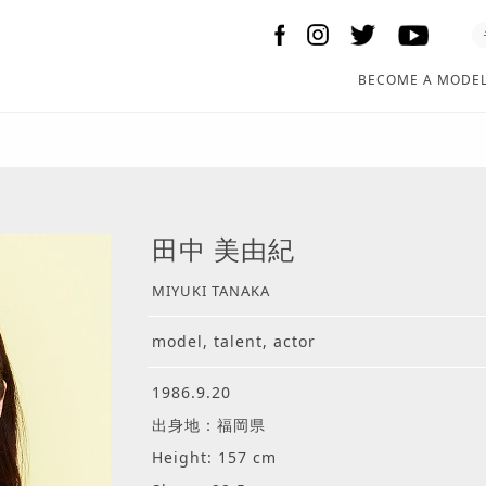
BECOME A MODE
田中 美由紀
MIYUKI TANAKA
model, talent, actor
1986.9.20
出身地：福岡県
Height: 157 cm