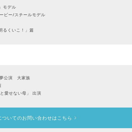
行」モデル
ムービー/スチールモデル
「明るくいこ！」篇
初夢公演 大家族
演
娘と愛せない母」 出演
についての
お問い合わせはこちら