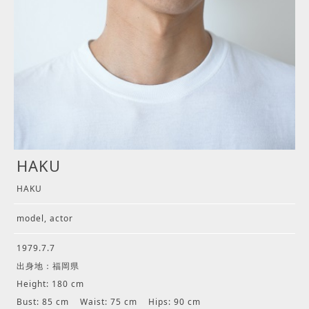
HAKU
HAKU
model, actor
1979.7.7
出身地：福岡県
Height: 180 cm
Bust: 85 cm
Waist: 75 cm
Hips: 90 cm