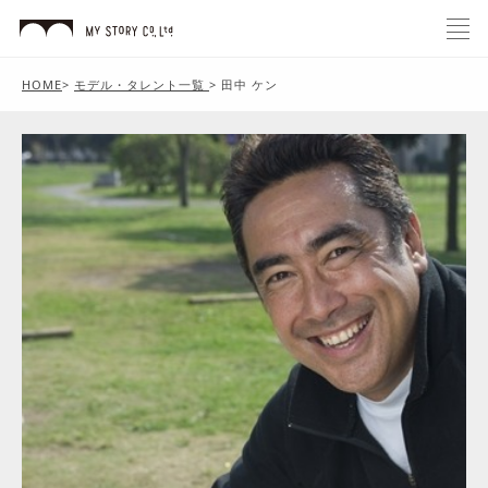
HOME
>
モデル・タレント一覧
>
田中 ケン