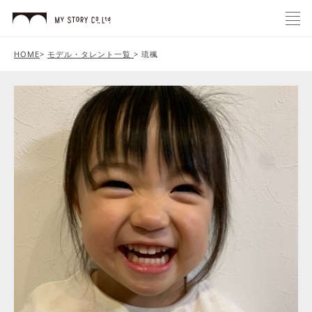
HOME
>
モデル・タレント一覧
>
琉楓