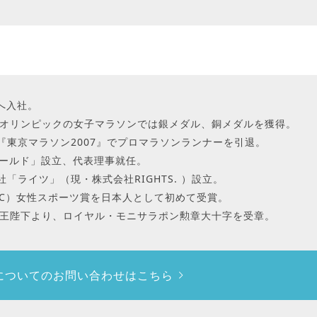
へ入社。
オリンピックの女子マラソンでは銀メダル、銅メダルを獲得。
ン『東京マラソン2007』でプロマラソンランナーを引退。
・ゴールド」設立、代表理事就任。
社「ライツ」（現・株式会社RIGHTS. ）設立。
IOC）女性スポーツ賞を日本人として初めて受賞。
王陛下より、ロイヤル・モニサラポン勲章大十字を受章。
についての
お問い合わせはこちら