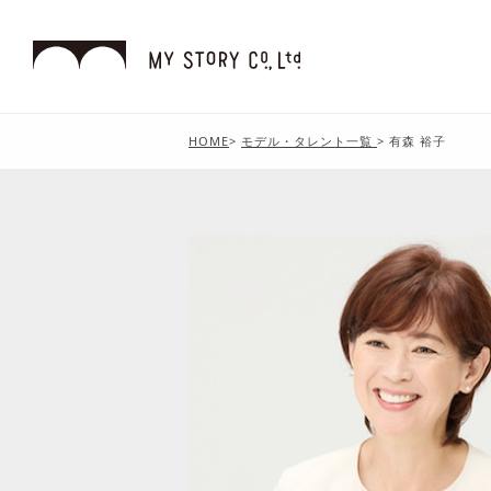
HOME
>
モデル・タレント一覧
>
有森 裕子