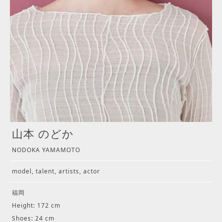
山本 のどか
NODOKA YAMAMOTO
model, talent, artists, actor
福岡
Height: 172 cm
Shoes: 24 cm