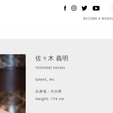
BECOME A MODE
佐々木 義明
YOSHIAKI SASAKI
talent, mc
出身地：大分県
Height: 174 cm