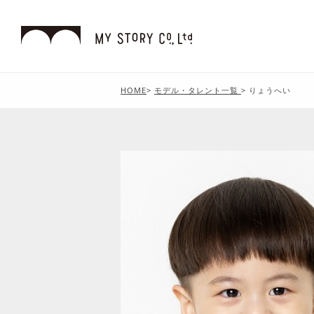
HOME
>
モデル・タレント一覧
>
りょうへい