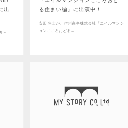
REY
『エイルマンションこころおど
に出
る住まい編』に出演中！
安田 隼士が、作州商事株式会社『エイルマンシ
ョンこころおどる...
復～