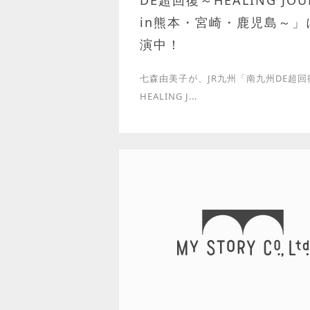
DE超回復～HEALING JOU
in熊本・宮崎・鹿児島～」
演中！
七森由美子が、JR九州「南九州DE超回
HEALING J...