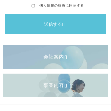
お客様からご提供いただき、当社が取得する個人情報
個人情報の取扱に同意する
には、お客様の氏名、住所、生年月日、性別、電話番
号、メールアドレスなどがあります。
なお、お客様の個人情報の当社へのご提供は、お客様
送信する
の判断に委ねておりますが、必要な個人情報のご提供
をいただけない場合には、発送物やご連絡などの業務
に支障をきたすこともございます事をご了承願いま
す。（お客様の転居等により、住所、連絡先などが変
更になった際には、お手数ですが当社へのご連絡をお
願いいたします）
会社案内
ウェブサイトから取得する個人情報につい
て
事業内容
当サイトでは、アクセスされた方の情報をアクセスロ
グという形で記録しております。アクセスログは、ア
クセスされた方のドメイン名やIPアドレス、使用して
いるブラウザの種類、アクセス日時などが含まれます
が、個人を特定できる情報は含まれておりません。