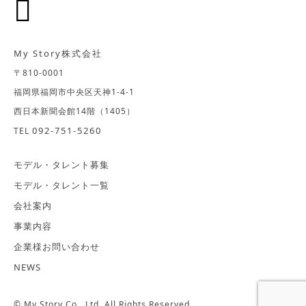
このアクセスログはウェブサイトの保守管理や利用状
況に関する統計分析のために活用されますが、それ以
外の目的で利用しておりません。
My Story株式会社
〒810-0001
個人情報の取得および利用目的
福岡県福岡市中央区天神1-4-1
西日本新聞会館14階（1405）
お客様の個人情報は、お客様とのお取引を安全かつ確
092-751-5260
TEL
実に進め、より良いサービスを提供させていただくた
めに取得させていただきます。具体的には、以下に示
モデル・タレント募集
しますような、ご本人様の確認、契約のための諸条件
の確認、サービスのご案内などの目的のために利用さ
モデル・タレント一覧
せていただきます。
会社案内
当社では、次の場合を除いてお客様の個人情報を利用
したり、外部へ提供することはありません。
事業内容
企業様お問い合わせ
1.個人情報の利用目的
NEWS
A.当社は、ストーリーキャスト募集やオーディション
に応募された方（自ら応募された方のほか、第三者か
© My Story Co., Ltd. All Rights Reserved.
ら推薦された方を含みます）への応募の確認や連絡の